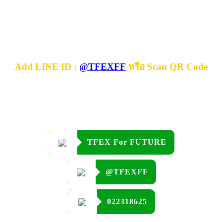
Add LINE ID :
@TFEXFF
หรือ Scan QR Code
TFEX For FUTURE
@TFEXFF
022318625