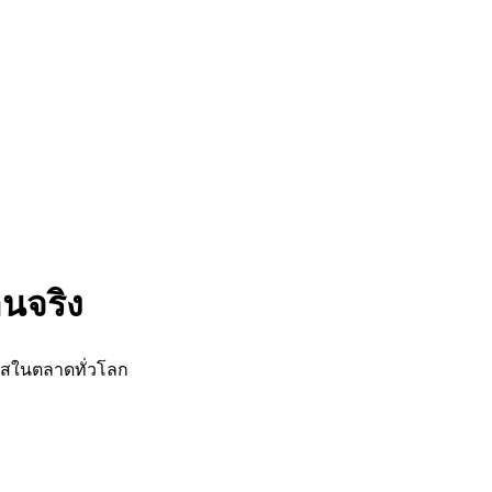
านจริง
กาสในตลาดทั่วโลก