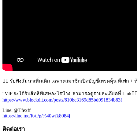
👉🏻 รับฟังสัมนาเพิ่มเติม เฉพาะสมาชิกเปิดบัญชีเทรดหุ้น ทีเฟก + 
“VIP จะได้รับสิทธิพิเศษอะไรบ้าง”สามารถดูรายละเอียดที่ Link👇
https://www.blockdit.com/posts/610be3169d85bd091834b63f
Line: @Tfexff
https://line.me/R/ti/p/%40wfk8084j
ติดต่อเรา