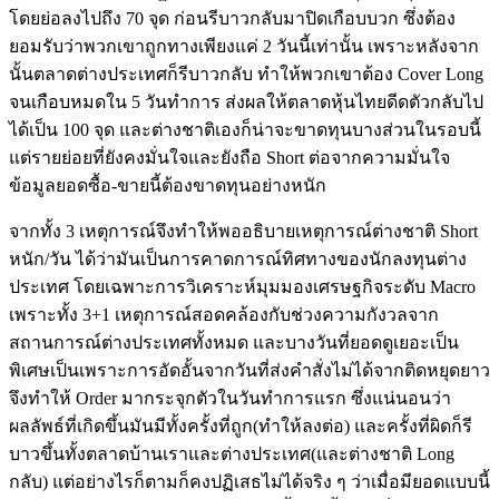
โดยย่อลงไปถึง 70 จุด ก่อนรีบาวกลับมาปิดเกือบบวก ซึ่งต้อง
ยอมรับว่าพวกเขาถูกทางเพียงแค่ 2 วันนี้เท่านั้น เพราะหลังจาก
นั้นตลาดต่างประเทศก็รีบาวกลับ ทำให้พวกเขาต้อง Cover Long
จนเกือบหมดใน 5 วันทำการ ส่งผลให้ตลาดหุ้นไทยดีดตัวกลับไป
ได้เป็น 100 จุด และต่างชาติเองก็น่าจะขาดทุนบางส่วนในรอบนี้
แต่รายย่อยที่ยังคงมั่นใจและยังถือ Short ต่อจากความมั่นใจ
ข้อมูลยอดซื้อ-ขายนี้ต้องขาดทุนอย่างหนัก
จากทั้ง 3 เหตุการณ์จึงทำให้พออธิบายเหตุการณ์ต่างชาติ Short
หนัก/วัน ได้ว่ามันเป็นการคาดการณ์ทิศทางของนักลงทุนต่าง
ประเทศ โดยเฉพาะการวิเคราะห์มุมมองเศรษฐกิจระดับ Macro
เพราะทั้ง 3+1 เหตุการณ์สอดคล้องกับช่วงความกังวลจาก
สถานการณ์ต่างประเทศทั้งหมด และบางวันที่ยอดดูเยอะเป็น
พิเศษเป็นเพราะการอัดอั้นจากวันที่ส่งคำสั่งไม่ได้จากติดหยุดยาว
จึงทำให้ Order มากระจุกตัวในวันทำการแรก ซึ่งแน่นอนว่า
ผลลัพธ์ที่เกิดขึ้นมันมีทั้งครั้งที่ถูก(ทำให้ลงต่อ) และครั้งที่ผิดก็รี
บาวขึ้นทั้งตลาดบ้านเราและต่างประเทศ(และต่างชาติ Long
กลับ) แต่อย่างไรก็ตามก็คงปฏิเสธไม่ได้จริง ๆ ว่าเมื่อมียอดแบบนี้