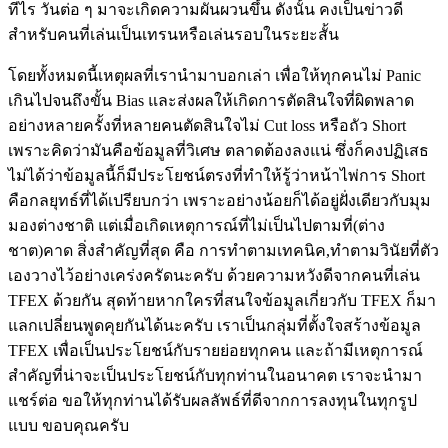
ทีไร วันต่อ ๆ มาจะเกิดความผันผวนขึ้น ดังนั้น คงเป็นข่าวดี
สำหรับคนที่เล่นเป็นเทรนหรือเล่นรอบในระยะสั้น
โดยทั้งหมดนี้เหตุผลที่เรานำมาบอกเล่า เพื่อให้ทุกคนไม่ Panic
เกินไปจนถึงขั้น Bias และส่งผลให้เกิดการตัดสินใจที่ผิดพลาด
อย่างหลายครั้งที่หลายคนตัดสินใจไม่ Cut loss หรือถัว Short
เพราะคิดว่ามันคือข้อมูลที่วิเศษ ตลาดต้องลงแน่ ซึ่งก็คงปฏิเสธ
ไม่ได้ว่าข้อมูลนี้ก็มีประโยชน์ตรงที่ทำให้รู้ว่าหน้าไพ่การ Short
คือกลยุทธ์ที่ได้เปรียบกว่า เพราะอย่างน้อยก็ได้อยู่ฝั่งเดียวกับมุม
มองต่างชาติ แต่เมื่อเกิดเหตุการณ์ที่ไม่เป็นไปตามที่(ต่าง
ชาต)คาด สิ่งสำคัญที่สุด คือ การทำตามเทคนิค,ทำตามวินัยที่ตัว
เองวางไว้อย่างเคร่งครัดนะครับ ด้วยความหวังดีจากคนที่เล่น
TFEX ด้วยกัน สุดท้ายหากใครที่สนใจข้อมูลเกี่ยวกับ TFEX ก็มา
แลกเปลี่ยนพูดคุยกันได้นะครับ เราเป็นกลุ่มที่ตั้งใจสร้างข้อมูล
TFEX เพื่อเป็นประโยชน์กับรายย่อยทุกคน และถ้ามีเหตุการณ์
สำคัญที่น่าจะเป็นประโยชน์กับทุกท่านในอนาคต เราจะนำมา
แชร์ต่อ ขอให้ทุกท่านได้รับผลลัพธ์ที่ดีจากการลงทุนในทุกรูป
แบบ ขอบคุณครับ