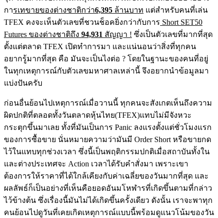
กา
รเทขายของต่างชาติกว่า
6,395
ล้านบาท
แต่สำหรับคนที่เล่น
TFEX คงจะเห็นตัวเลขที่ชวนช็อคยิ่งกว่ากับการ
Short SET50
Futures ของต่างชาติถึง
94,931
สัญญา !
ซึ่งเป็นตัวเลขที่มากที่สุด
ตั้งแต่ตลาด TFEX เปิดทำการมา และแน่นอนว่าสิ่งที่ทุกคน
อยากรู้มากที่สุด คือ มันจะเป็นไงต่อ ? โดยในฐานะของคนที่อยู่
ในทุกเหตุการณ์กับตัวเลขมหาศาลเหล่านี้ จึงอยากนำข้อมูลมา
แบ่งปันครับ
ก่อนอื่นย้อนไปเหตุการณ์เมื่อวานนี้ ทุกคนจะสังเกตเห็นถึงความ
ผิดปกติที่ตลอดทั้งวันตลาดหุ้นไทย(TFEX)แทบไม่มีจังหวะ
กระตุกขึ้นมาเลย ทั้งที่มันเป็นการ Panic ลงแรงตั้งแต่ชั่วโมงแรก
ของการซื้อขาย นั่นหมายความว่ามันมี Order Short หรือขายกด
ไว้ในแทบทุกช่วงเวลา ซึ่งนี้เป็นพฤติกรรมปกติเมื่อสถาบันทั้งใน
และต่างประเทศจะ Action เวลาได้รับคำสั่งมา เพราะเขา
ต้องการให้ราคาที่ได้ใกล้เคียงกับค่าเฉลี่ยของวันมากที่สุด และ
ผลลัพธ์ก็เป็นอย่างที่เห็นคือยอดอันมโหฬารที่เกิดขึ้นตามที่กล่าว
ไว้ข้างต้น ซึ่งเรื่องนี้มันไม่ได้เกิดขึ้นครั้งเดียว ดังนั้น เราจะพาทุก
คนย้อนไปดูวันที่เคยเกิดเหตุการณ์แบบนี้พร้อมดูแนวโน้มของวัน