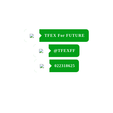
TFEX For FUTURE
@TFEXFF
022318625