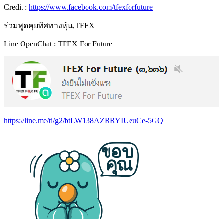
Credit :
https://www.facebook.com/tfexforfuture
ร่วมพูดคุยทิศทางหุ้น,TFEX
Line OpenChat : TFEX For Future
https://line.me/ti/g2/btLW138AZRRYIUeuCe-5GQ