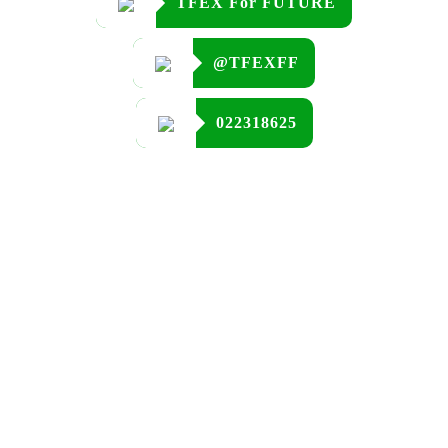
TFEX For FUTURE
@TFEXFF
022318625