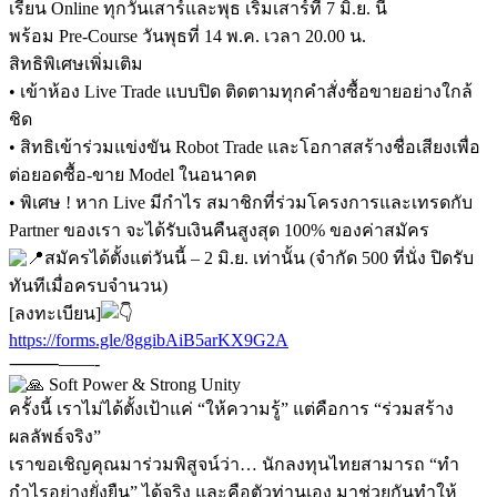
เรียน Online ทุกวันเสาร์และพุธ เริ่มเสาร์ที่ 7 มิ.ย. นี้
พร้อม Pre-Course วันพุธที่ 14 พ.ค. เวลา 20.00 น.
สิทธิพิเศษเพิ่มเติม
• เข้าห้อง Live Trade แบบปิด ติดตามทุกคำสั่งซื้อขายอย่างใกล้
ชิด
• สิทธิเข้าร่วมแข่งขัน Robot Trade และโอกาสสร้างชื่อเสียงเพื่อ
ต่อยอดซื้อ-ขาย Model ในอนาคต
• พิเศษ ! หาก Live มีกำไร สมาชิกที่ร่วมโครงการและเทรดกับ
Partner ของเรา จะได้รับเงินคืนสูงสุด 100% ของค่าสมัคร
สมัครได้ตั้งแต่วันนี้ – 2 มิ.ย. เท่านั้น (จำกัด 500 ที่นั่ง ปิดรับ
ทันทีเมื่อครบจำนวน)
[ลงทะเบียน]
https://forms.gle/8ggibAiB5arKX9G2A
⸻——-
Soft Power & Strong Unity
ครั้งนี้ เราไม่ได้ตั้งเป้าแค่ “ให้ความรู้” แต่คือการ “ร่วมสร้าง
ผลลัพธ์จริง”
เราขอเชิญคุณมาร่วมพิสูจน์ว่า… นักลงทุนไทยสามารถ “ทำ
กำไรอย่างยั่งยืน” ได้จริง และคือตัวท่านเอง มาช่วยกันทำให้