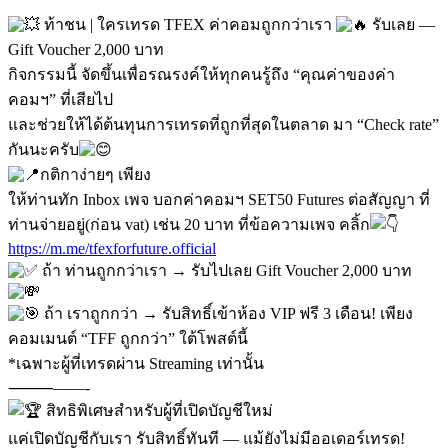
ท้าชน | ใครเทรด TFEX ค่าคอมถูกกว่าเรา
รับเลย —
Gift Voucher 2,000 บาท
กิจกรรมนี้ จัดขึ้นเพื่อรณรงค์ให้ทุกคนรู้ถึง “คุณค่าของค่า
คอมฯ” ที่เสียไป
และช่วยให้ได้ต้นทุนการเทรดที่ถูกที่สุดในตลาด มา “Check rate”
กันนะครับ
กติกาง่ายๆ เพียง
ให้ท่านทัก Inbox เพจ บอกค่าคอมฯ SET50 Futures ต่อสัญญา ที่
ท่านจ่ายอยู่(ก่อน vat) เช่น 20 บาท ที่ข้อความเพจ คลิ้ก
https://m.me/tfexforfuture.official
ถ้า ท่านถูกกว่าเรา → รับไปเลย Gift Voucher 2,000 บาท
ถ้า เราถูกกว่า → รับสิทธิ์เข้าห้อง VIP ฟรี 3 เดือน! เพียง
คอมเมนต์ “TFF ถูกกว่า” ใต้โพสต์นี้
*เฉพาะผู้ที่เทรดผ่าน Streaming เท่านั้น
⸻——-
สิทธิพิเศษสำหรับผู้ที่เปิดบัญชีใหม่
แค่เปิดบัญชีกับเรา รับสิทธิ์ทันที — แม้ยังไม่มีออเดอร์เทรด!