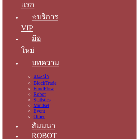
แรก
⭐บริการ
VIP
มือ
ใหม่
บทความ
แนะนำ
BlockTrade
FundFlow
Robot
Statistics
Mindset
Event
Other
สัมมนา
ROBOT