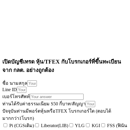
เปิดบัญชีเทรด หุ้น/TFEX กับโบรกเกอร์ที่ขึ้นทะเบียน
จาก กลต. อย่างถูกต้อง
ชื่อ นามสกุล
Line ID
เบอร์โทรศัพท์
ท่านได้รับค่าธรรมเนียม S50 กี่บาท/สัญญา
ปัจจุบันท่านมีพอร์ตหุ้นหรือTFEX โบรกเกอร์ใด (ตอบได้
มากกว่า1โบรก)
Pi (CGSเดิม)
Liberator(LIB)
YLG
KGI
FSS (ฟินัน