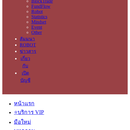
BlockTrade
FundFlow
Robot
Statistics
Mindset
Event
Other
สัมมนา
ROBOT
ข่าวสาร
เกี่ยว
กับ
เปิด
บัญชี
หน้าแรก
⭐บริการ VIP
มือใหม่