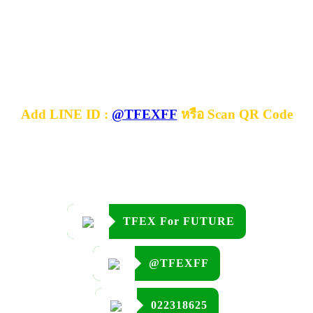
Add LINE ID :
@TFEXFF
หรือ Scan QR Code
TFEX For FUTURE
@TFEXFF
022318625